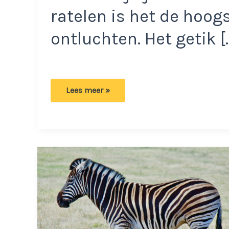
ratelen is het de hoogs
ontluchten. Het getik [
De
Lees meer »
beste
manier
om
je
radiatoren
te
ontluchten
en
cv-
ketel
bij
te
vullen.