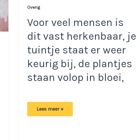
Overig
Voor veel mensen is
dit vast herkenbaar, je
tuintje staat er weer
keurig bij, de plantjes
staan volop in bloei,
Dankzij
Lees meer »
deze
manieren
geen
last
meer
van