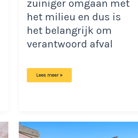
zuiniger omgaan met
het milieu en dus is
het belangrijk om
verantwoord afval
Verantwoord
Lees meer »
afval
scheiden:
De
meest
onbedoelde
missers!