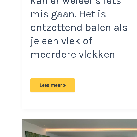
kan er weleens iets
mis gaan. Het is
ontzettend balen als
je een vlek of
meerdere vlekken
Dankzij
Lees meer »
deze
tips
kun
je
de
meest
vieze
vlekken
van
je