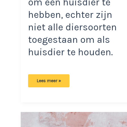
om een huisdier te
hebben, echter zijn
niet alle diersoorten
toegestaan om als
huisdier te houden.
Bizar:
Lees meer »
Deze
bijzondere
dieren
mag
je
officieel
als
huisdier
houden.