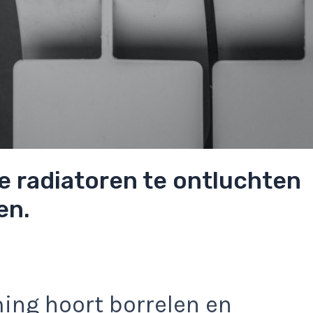
e radiatoren te ontluchten
en.
ing hoort borrelen en