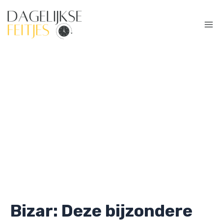
Ga
naar
de
Ma
inhoud
Me
Bizar: Deze bijzondere