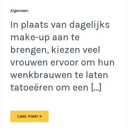
Algemeen
In plaats van dagelijks
make-up aan te
brengen, kiezen veel
vrouwen ervoor om hun
wenkbrauwen te laten
tatoeëren om een […]
Vrouw
Lees meer »
laat
haar