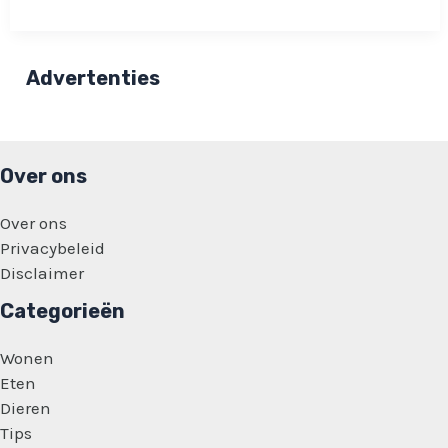
wenkbrauwen
tatoeeren:
‘Ik
zie
er
Advertenties
afschuwelijk
uit’
Over ons
Over ons
Privacybeleid
Disclaimer
Categorieën
Wonen
Eten
Dieren
Tips