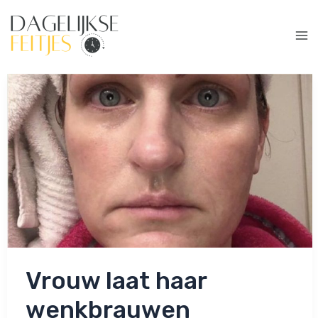
Ga
naar
de
Ma
inhoud
Me
Vrouw laat haar
wenkbrauwen