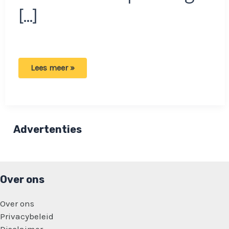
[…]
Man
Lees meer »
trouwt
transvrouw:
‘Ik
ben
geen
homo,
ik
Advertenties
val
op
vrouwen’
Over ons
Over ons
Privacybeleid