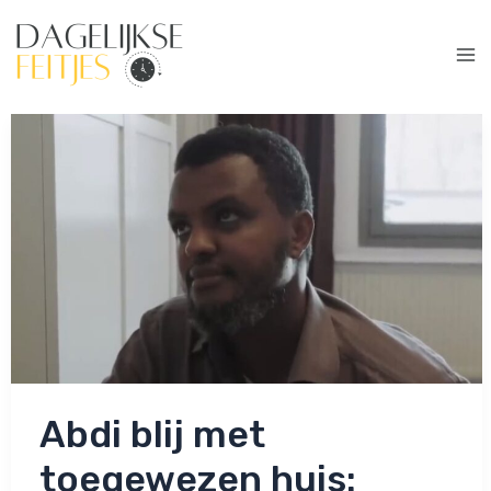
Ga
naar
de
Ma
inhoud
Me
Abdi blij met
toegewezen huis: