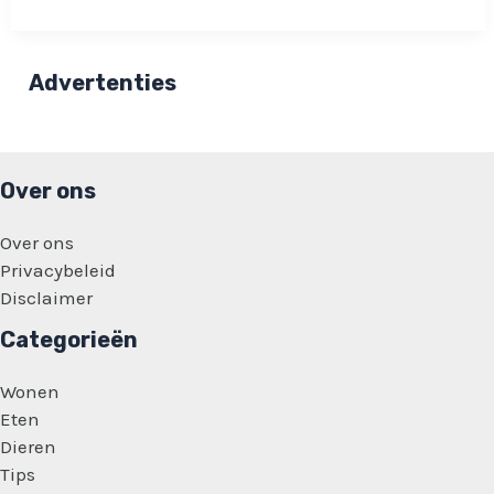
een
oude
Flippomap
op
zolder?
Advertenties
Dit
bedrag
kan
een
Flippo
opleveren!
Over ons
Over ons
Privacybeleid
Disclaimer
Categorieën
Wonen
Eten
Dieren
Tips