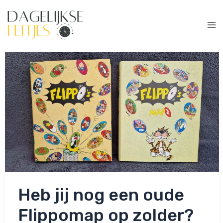
Ga
naar
de
Ma
inhoud
Me
Heb jij nog een oude
Flippomap op zolder?