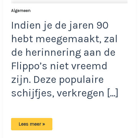
Algemeen
Indien je de jaren 90
hebt meegemaakt, zal
de herinnering aan de
Flippo’s niet vreemd
zijn. Deze populaire
schijfjes, verkregen […]
Heb
Lees meer »
jij
nog