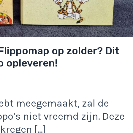
 Flippomap op zolder? Dit
o opleveren!
 hebt meegemaakt, zal de
ppo’s niet vreemd zijn. Deze
rkregen […]