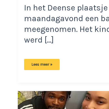
In het Deense plaatsje
maandagavond een bab
meegenomen. Het kin
werd […]
Slapende
Lees meer »
baby
uit
kinderwagen
ontvoerd:
‘ergste
nachtmerrie
van
elke
ouder’