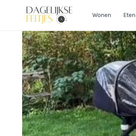
Ga
naar
Wonen
Eten
de
inhoud