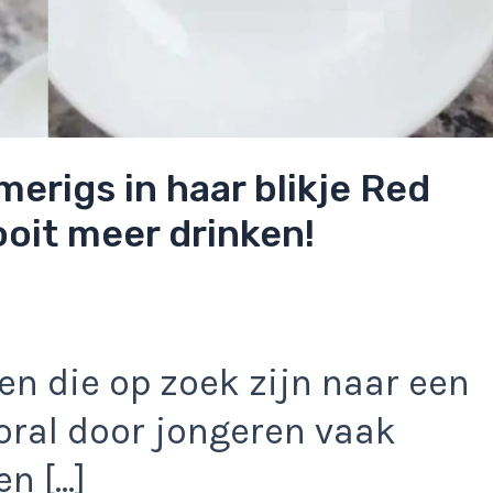
erigs in haar blikje Red
ooit meer drinken!
elen die op zoek zijn naar een
oral door jongeren vaak
n […]