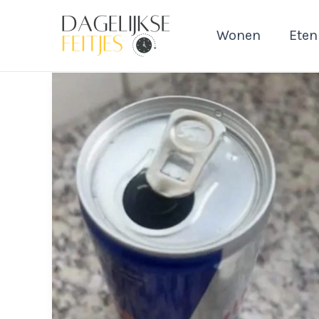
Ga
naar
Wonen
Eten
de
inhoud