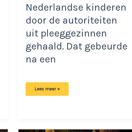
Nederlandse kinderen
door de autoriteiten
uit pleeggezinnen
gehaald. Dat gebeurde
na een
Grote
Lees meer »
actie
in
Franse
regio:
13
Nederlandse
kinderen
gered
door