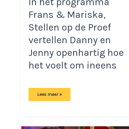
In het programma
Frans & Mariska,
Stellen op de Proef
vertellen Danny en
Jenny openhartig hoe
het voelt om ineens
Danny
Lees meer »
de
Munk
kan
zijn
emoties
niet
verbergen: