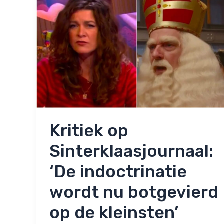
‘Dan
voelt
het
heel
definitief’
Kritiek op
Sinterklaasjournaal:
‘De indoctrinatie
wordt nu botgevierd
op de kleinsten’