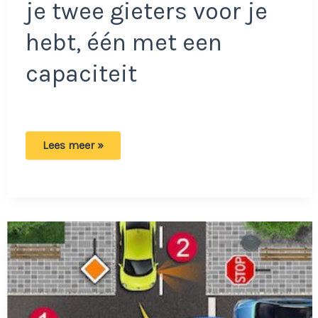
je twee gieters voor je
hebt, één met een
capaciteit
Uitdaging:
Lees meer »
water
overgieten
met
2
kannen