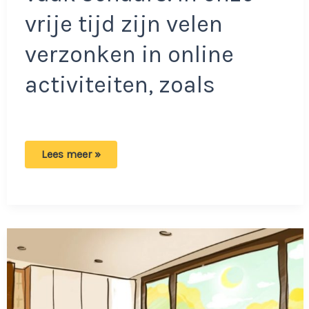
vrije tijd zijn velen
verzonken in online
activiteiten, zoals
Ben
Lees meer »
jij
een
echte
speurneus?
Hoeveel
verschillen
weet
jij
te
ontdekken
binnen
5
seconden!