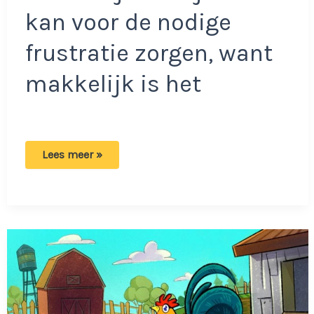
kan voor de nodige
frustratie zorgen, want
makkelijk is het
Protest
Lees meer »
in
de
slaapkamer:
Zie
jij
het
pluizige
knuffeltje
van
het
jongetje?