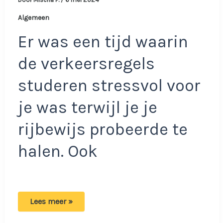
Algemeen
Er was een tijd waarin
de verkeersregels
studeren stressvol voor
je was terwijl je je
rijbewijs probeerde te
halen. Ook
Zeer
Lees meer »
lastige
verkeerspuzzel