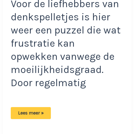
Voor de liefhebbers van
denkspelletjes is hier
weer een puzzel die wat
frustratie kan
opwekken vanwege de
moeilijkheidsgraad.
Door regelmatig
Er
Lees meer »
kloppen
een
aantal
dingen