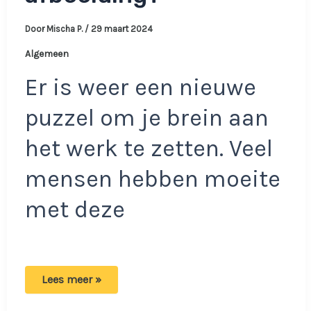
Door
Mischa P.
/
29 maart 2024
Algemeen
Er is weer een nieuwe
puzzel om je brein aan
het werk te zetten. Veel
mensen hebben moeite
met deze
Heb
Lees meer »
jij
oog