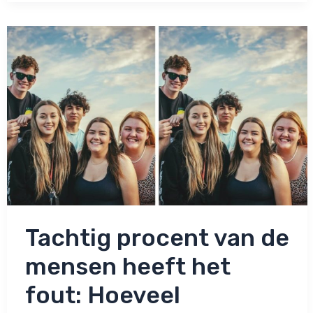
niet
in
het
plaatje:
Zie
jij
wat
er
niet
klopt?
Tachtig procent van de
mensen heeft het
fout: Hoeveel