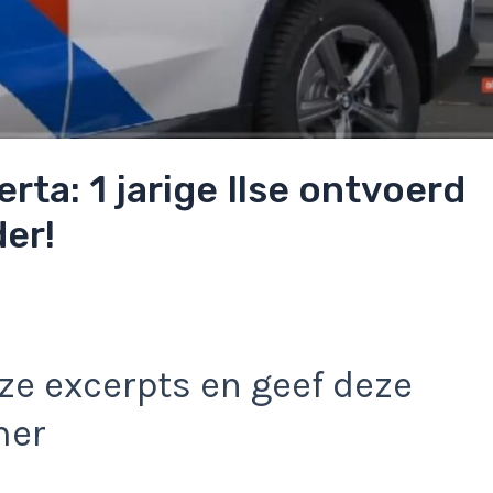
ta: 1 jarige Ilse ontvoerd
er!
e excerpts en geef deze
mer