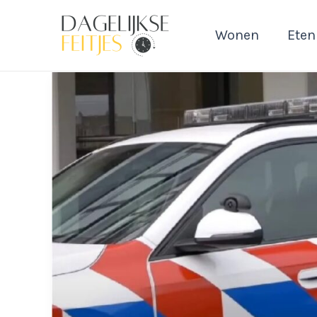
Ga
naar
Wonen
Eten
de
inhoud