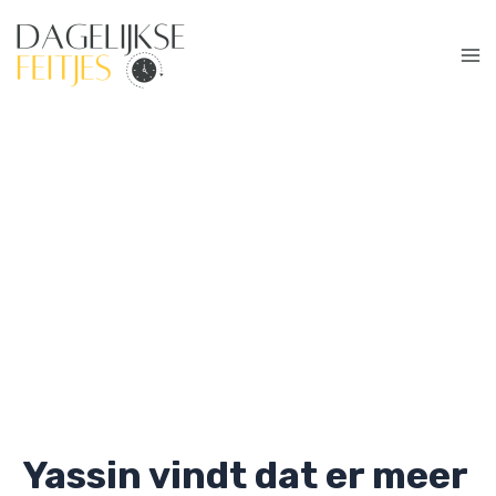
Ga
naar
de
Ma
inhoud
Me
Yassin vindt dat er meer