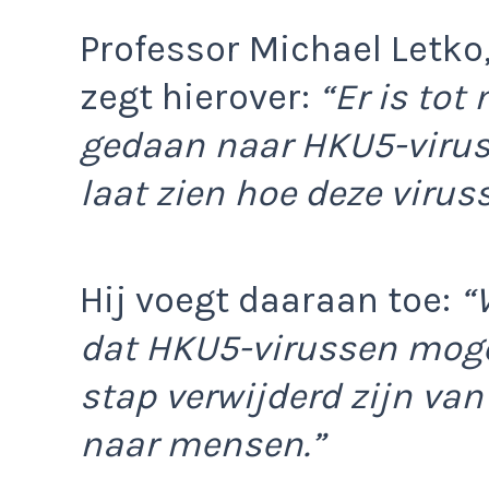
Professor Michael Letko
zegt hierover:
“Er is tot
gedaan naar HKU5-virus
laat zien hoe deze viruss
Hij voegt daaraan toe:
“
dat HKU5-virussen moge
stap verwijderd zijn va
naar mensen.”