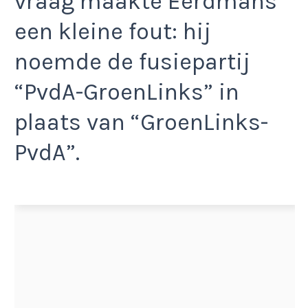
vraag maakte Eerdmans
een kleine fout: hij
noemde de fusiepartij
“PvdA-GroenLinks” in
plaats van “GroenLinks-
PvdA”.