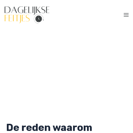
Ga
naar
de
Ma
inhoud
Me
De reden waarom