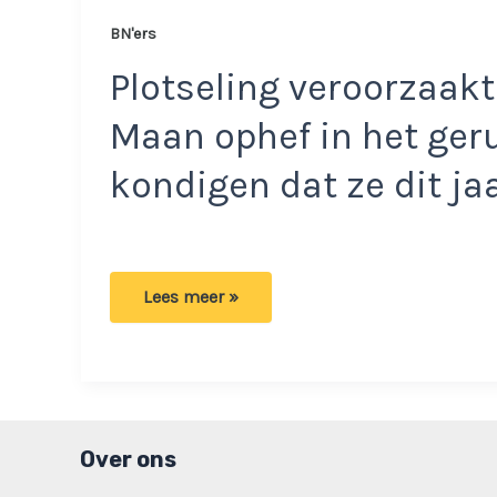
BN'ers
Plotseling veroorzaa
Maan ophef in het ger
kondigen dat ze dit jaa
Zangeres
Lees meer »
Maan
is
totaal
onherkenbaar:
‘Gaat
het
wel
goed?’
Over ons