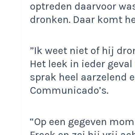
optreden daarvoor was
dronken. Daar komt het
”Ik weet niet of hij d
Het leek in ieder geval 
sprak heel aarzelend e
Communicado’s.
“Op een gegeven mome
Freek en zei hij vrij a