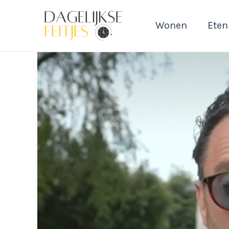
Ga
naar
Wonen
Eten
de
inhoud