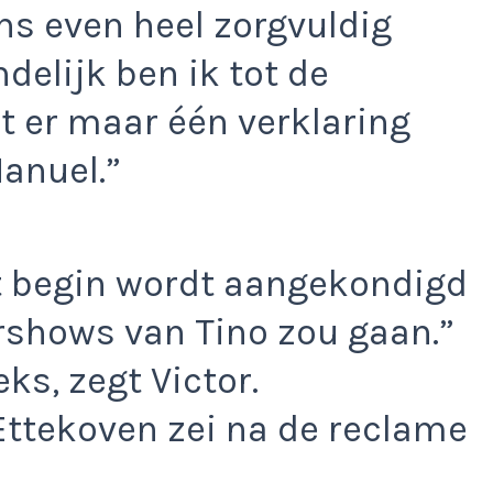
ens even heel zorgvuldig
delijk ben ik tot de
 er maar één verklaring
anuel.”
et begin wordt aangekondigd
rshows van Tino zou gaan.”
eks, zegt Victor.
ttekoven zei na de reclame