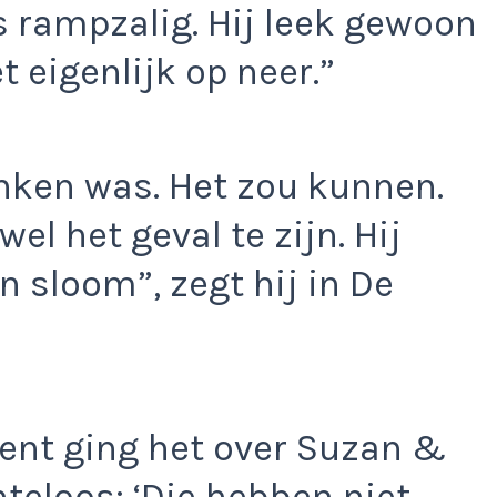
 rampzalig. Hij leek gewoon
 eigenlijk op neer.”
ronken was. Het zou kunnen.
wel het geval te zijn. Hij
n sloom”, zegt hij in De
nt ging het over Suzan &
chteloos: ‘Die hebben niet