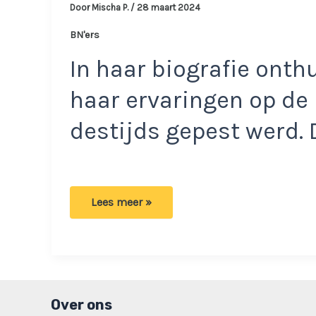
Door
Mischa P.
/
28 maart 2024
BN'ers
In haar biografie ont
haar ervaringen op de
destijds gepest werd. D
Oude
Lees meer »
bekende
haalt
uit
naar
Maxime:
‘dat
je
het
zelf
Over ons
gaat