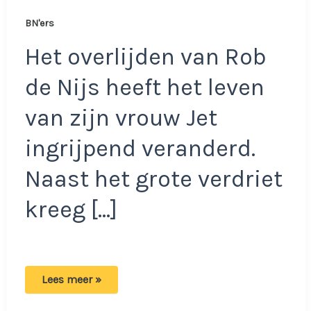
BN'ers
Het overlijden van Rob
de Nijs heeft het leven
van zijn vrouw Jet
ingrijpend veranderd.
Naast het grote verdriet
kreeg […]
Bizar:
Lees meer »
Jet
de