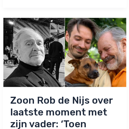
Nijs
geschokt
door
heftige
reacties
na
overlijden
van
Rob
Zoon Rob de Nijs over
laatste moment met
zijn vader: ‘Toen