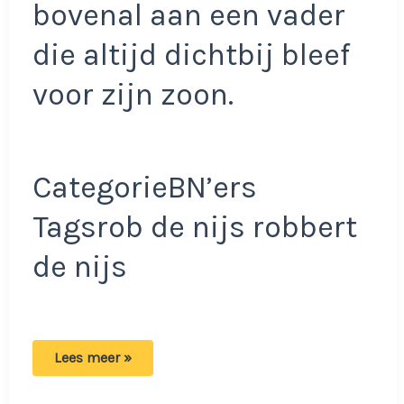
bovenal aan een vader
die altijd dichtbij bleef
voor zijn zoon.
CategorieBN’ers
Tagsrob de nijs robbert
de nijs
Zoon
Lees meer »
Rob
de
Nijs