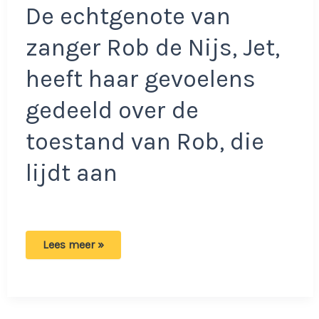
De echtgenote van
zanger Rob de Nijs, Jet,
heeft haar gevoelens
gedeeld over de
toestand van Rob, die
lijdt aan
Jet
Lees meer »
de
Nijs
openhartig
over
noodzakelijke
keuze