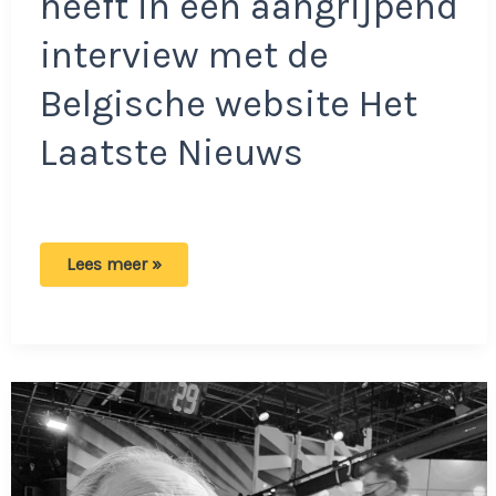
heeft in een aangrijpend
interview met de
Belgische website Het
Laatste Nieuws
Jet
Lees meer »
de
Nijs
openhartig
over
noodzakelijke
keuze
:
‘Zwaar
en
veel’