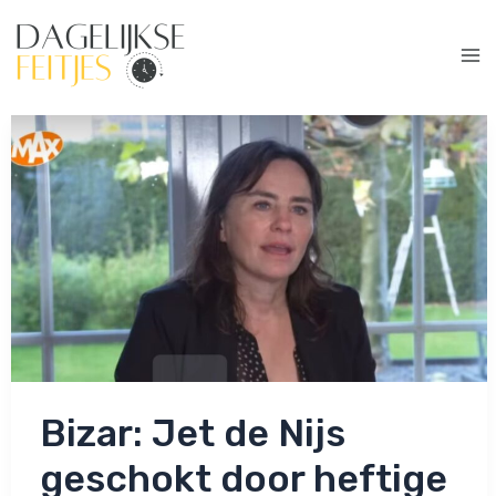
Ga
naar
de
Ma
inhoud
Me
Bizar: Jet de Nijs
geschokt door heftige