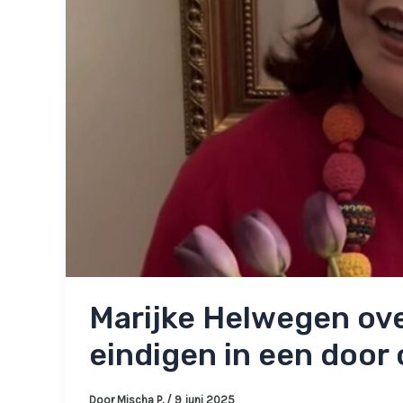
Marijke Helwegen over
eindigen in een door
Door
Mischa P.
/
9 juni 2025