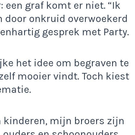
 een graf komt er niet. “Ik
en door onkruid overwoekerd
openhartig gesprek met Party.
jke het idee om begraven te
elf mooier vindt. Toch kiest
ematie.
 kinderen, mijn broers zijn
n ouders en schoonouders