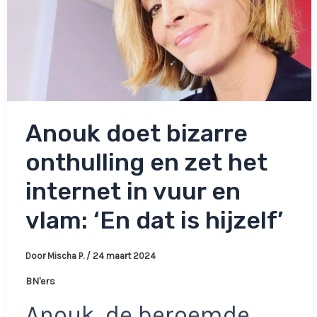
dat
dit
niet
mocht’
Anouk doet bizarre
onthulling en zet het
internet in vuur en
vlam: ‘En dat is hijzelf’
Door
Mischa P.
/
24 maart 2024
BN'ers
Anouk, de beroemde