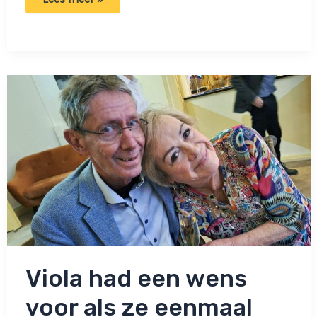
Viola
Holt
onthult
toestand
laatste
dagen:
‘Haar
hartslag
was
slechts
43!’
Viola had een wens
voor als ze eenmaal