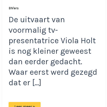
BN'ers
De uitvaart van
voormalig tv-
presentatrice Viola Holt
is nog kleiner geweest
dan eerder gedacht.
Waar eerst werd gezegd
dat er […]
Man
Lees meer »