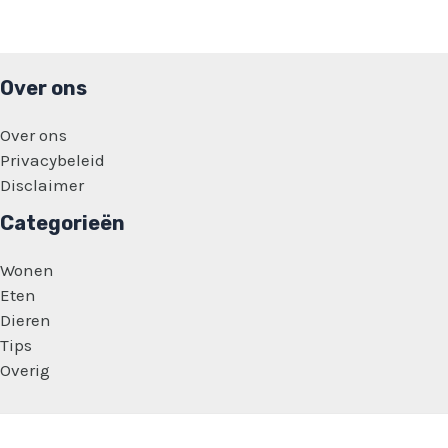
vuur
en
vlam:
‘En
dat
Over ons
is
hijzelf’
Over ons
Privacybeleid
Disclaimer
Categorieën
Wonen
Eten
Dieren
Tips
Overig