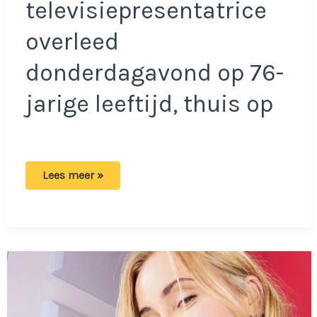
televisiepresentatrice
overleed
donderdagavond op 76-
jarige leeftijd, thuis op
Viola
Lees meer »
had
een
wens
voor
als
ze
eenmaal
overleden
zou
zijn:
‘Ze
wist