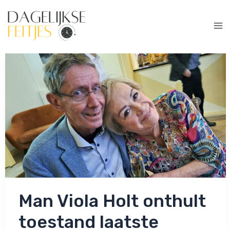
Ga
naar
de
Ma
inhoud
Me
Man Viola Holt onthult
toestand laatste