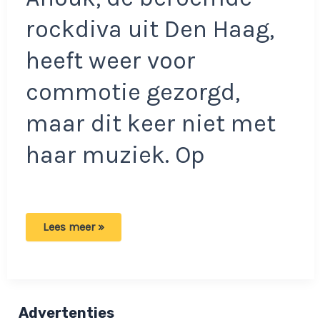
rockdiva uit Den Haag,
heeft weer voor
commotie gezorgd,
maar dit keer niet met
haar muziek. Op
Anouk
Lees meer »
doet
bizarre
onthulling
en
zet
het
internet
Advertenties
in