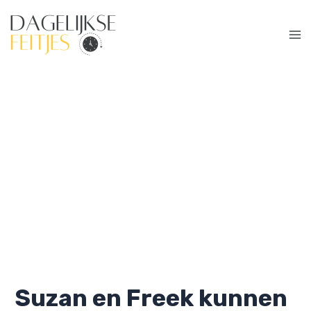
Ga
naar
de
Ma
inhoud
Me
Suzan en Freek kunnen