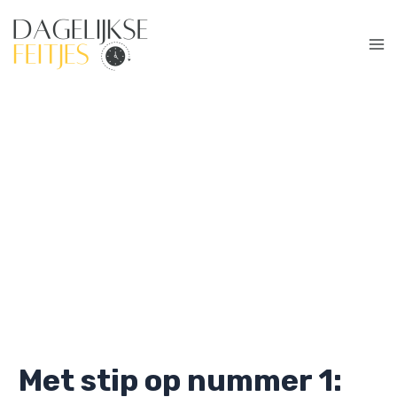
Ga
naar
de
Ma
inhoud
Me
Met stip op nummer 1: