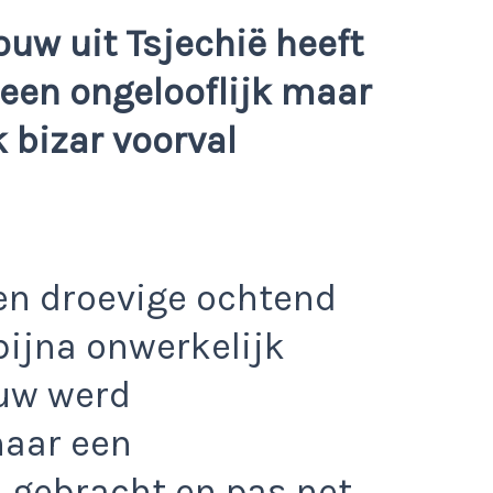
ouw uit Tsjechië heeft
 een ongelooflijk maar
k bizar voorval
en droevige ochtend
bijna onwerkelijk
uw werd
naar een
 gebracht en pas net