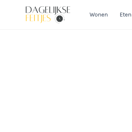
Ga
naar
Wonen
Eten
de
inhoud