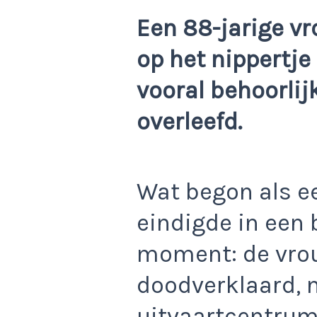
Een 88-jarige vr
op het nippertje
vooral behoorlij
overleefd.
Wat begon als e
eindigde in een 
moment: de vro
doodverklaard, 
uitvaartcentrum