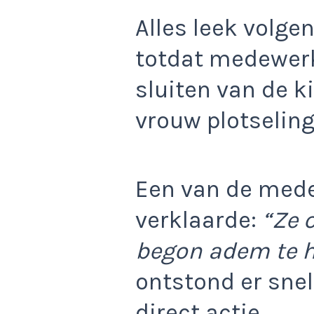
Alles leek volgen
totdat medewerk
sluiten van de k
vrouw plotselin
Een van de med
verklaarde:
“Ze 
begon adem te h
ontstond er sne
direct actie.