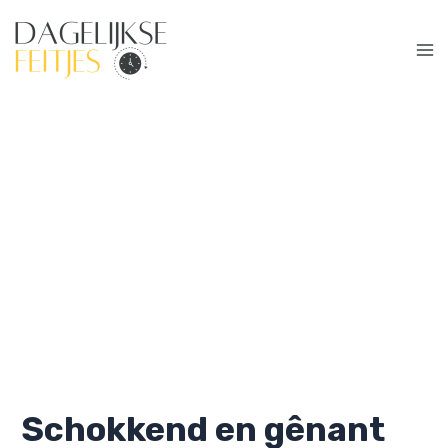
Ga
naar
de
Ma
inhoud
Me
Schokkend en gênant