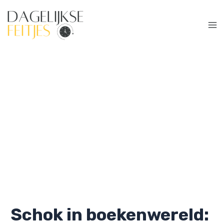
Ga
naar
de
Ma
inhoud
Me
Schok in boekenwereld: