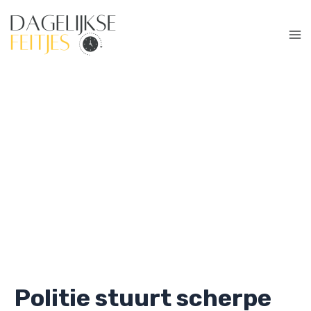
Ga
naar
de
Ma
inhoud
Me
Politie stuurt scherpe