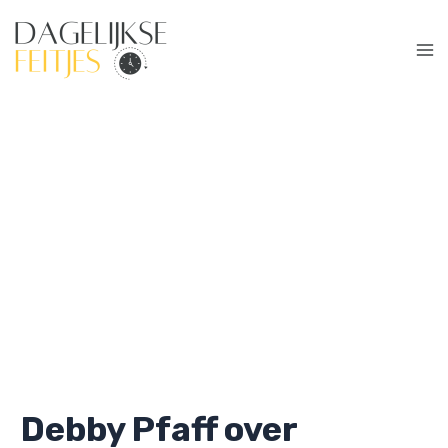
Ga
naar
de
Ma
inhoud
Me
Debby Pfaff over