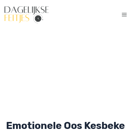
Ga
naar
de
Ma
inhoud
Me
Emotionele Oos Kesbeke