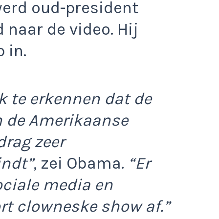
werd oud-president
naar de video. Hij
 in.
jk te erkennen dat de
n de Amerikaanse
drag zeer
indt”
, zei Obama.
“Er
ociale media en
ort clowneske show af.”