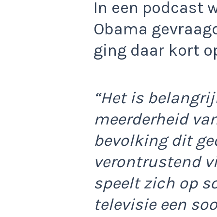
In een podcast 
Obama gevraagd 
ging daar kort op
“Het is belangri
meerderheid va
bevolking dit ge
verontrustend v
speelt zich op s
televisie een so