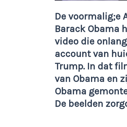
De voormalig;e 
Barack Obama he
video die onlang
account van hui
Trump. In dat fi
van Obama en zi
Obama gemontee
De beelden zorgd