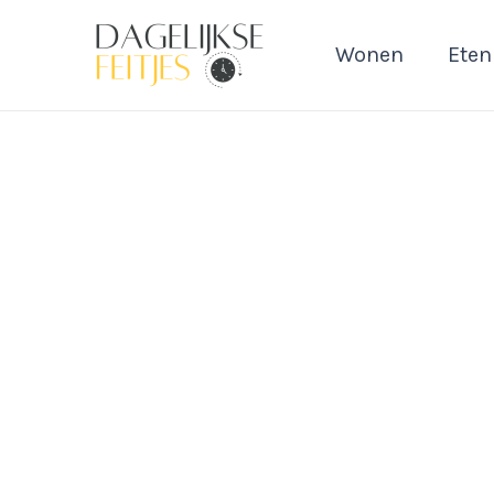
Ga
naar
Wonen
Eten
de
inhoud