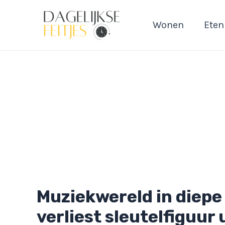
Ga
naar
Wonen
Eten
de
inhoud
Muziekwereld in diepe
verliest sleutelfiguur