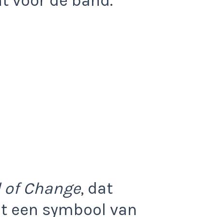
 voor de band.
 of Change
, dat
ot een symbool van