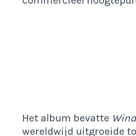
commercieel hoogtepunt
Het album bevatte
Wind
wereldwijd uitgroeide t