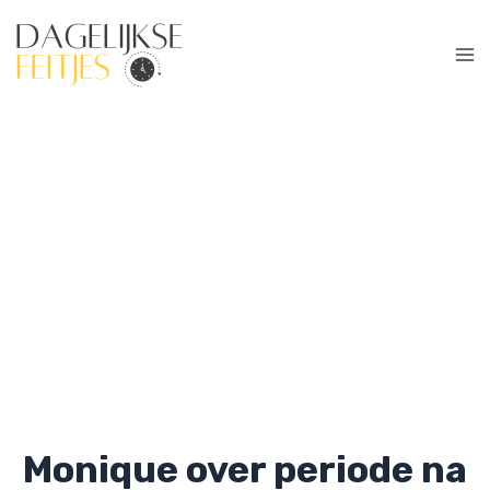
Ga
naar
de
Ma
inhoud
Me
Monique over periode na