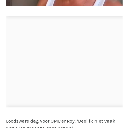
Loodzware dag voor OML’er Roy: ‘Deel ik niet vaak
wat over, maar zo gaat het wel’