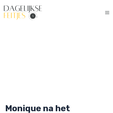
Ga
naar
de
Ma
inhoud
Me
Monique na het