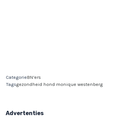
Categorie
BN’ers
Tags
gezondheid
hond
monique westenberg
Advertenties