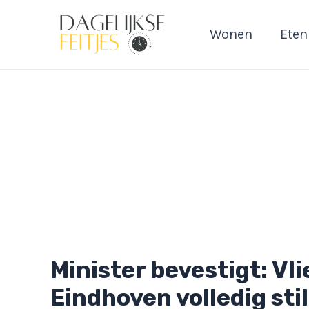
Ga
naar
Wonen
Eten
de
inhoud
Minister bevestigt: Vl
Eindhoven volledig sti