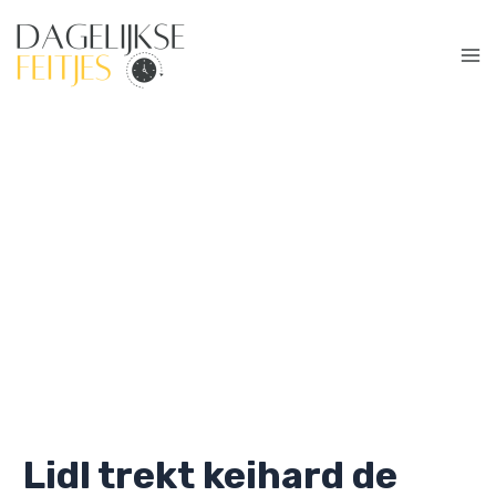
Ga
naar
de
Ma
inhoud
Me
Lidl trekt keihard de