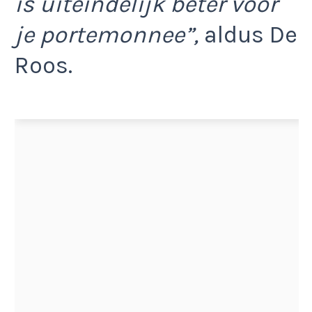
is uiteindelijk beter voor
je portemonnee”,
aldus De
Roos.