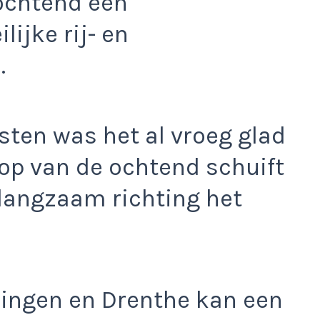
ochtend een
ijke rij- en
.
sten was het al vroeg glad
oop van de ochtend schuift
langzaam richting het
oningen en Drenthe kan een