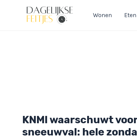
Ga
naar
Wonen
Eten
de
inhoud
KNMI waarschuwt voor
sneeuwval: hele zonda