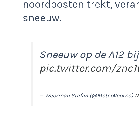
noordoosten trekt, vera
sneeuw.
Sneeuw op de A12 bij
pic.twitter.com/znc
— Weerman Stefan (@MeteoVoorne)
N