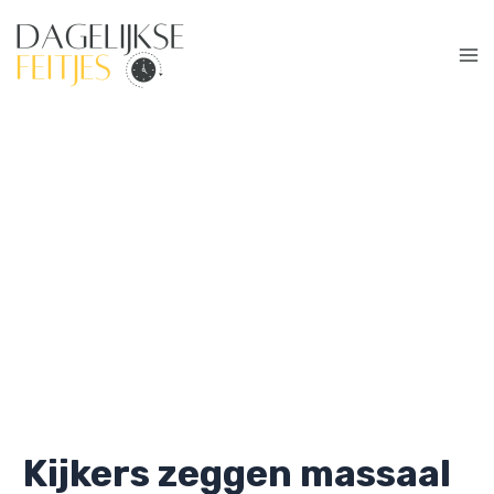
Ga
naar
de
Ma
inhoud
Me
Kijkers zeggen massaal