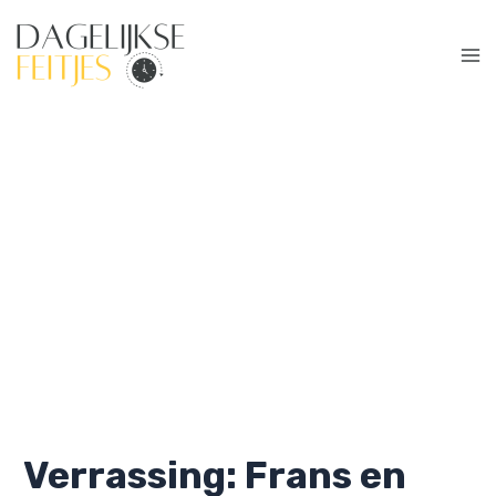
Ga
naar
de
Ma
inhoud
Me
Verrassing: Frans en