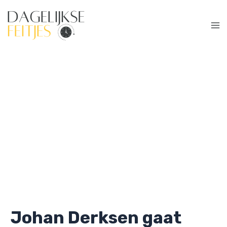
Ga
naar
de
Ma
inhoud
Me
Johan Derksen gaat