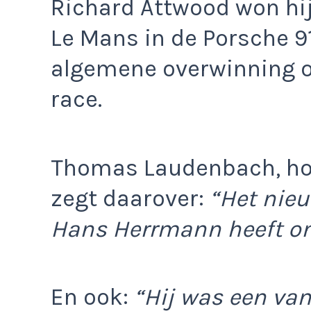
Richard Attwood won hij
Le Mans in de Porsche 91
algemene overwinning oo
race.
Thomas Laudenbach, hoo
zegt daarover:
“Het nieu
Hans Herrmann heeft on
En ook:
“Hij was een va