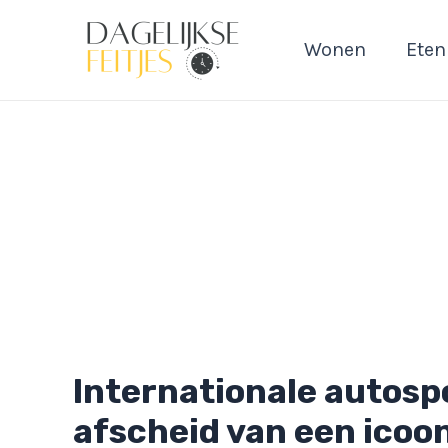
Ga
naar
Wonen
Eten
de
inhoud
Internationale autosp
afscheid van een icoo