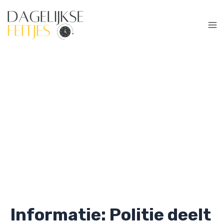
Ga
naar
de
Ma
inhoud
Me
Informatie: Politie deelt