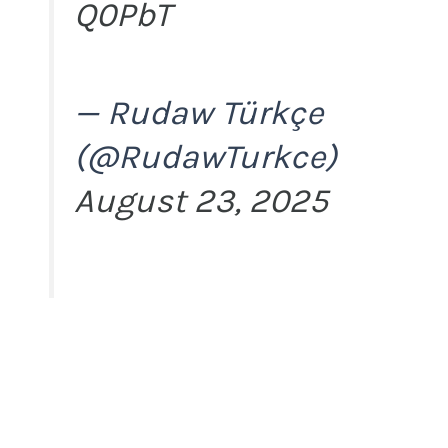
Q0PbT
— Rudaw Türkçe
(@RudawTurkce)
August 23, 2025