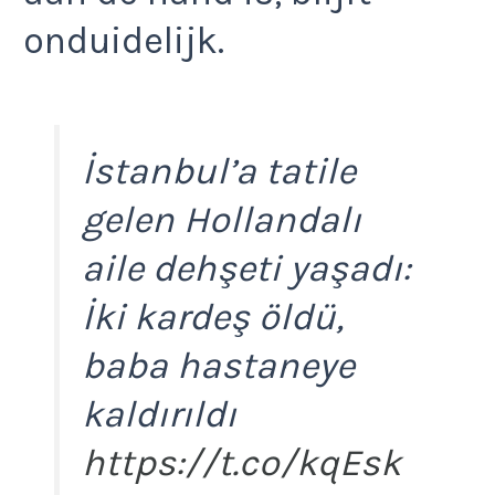
onduidelijk.
İstanbul’a tatile
gelen Hollandalı
aile dehşeti yaşadı:
İki kardeş öldü,
baba hastaneye
kaldırıldı
https://t.co/kqEsk