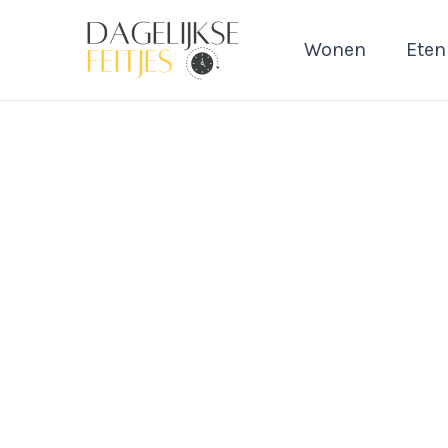
Ga
naar
Wonen
Eten
de
inhoud