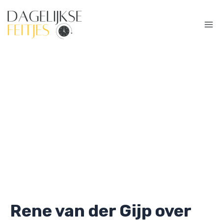
Ga
naar
de
Ma
inhoud
Me
Rene van der Gijp over