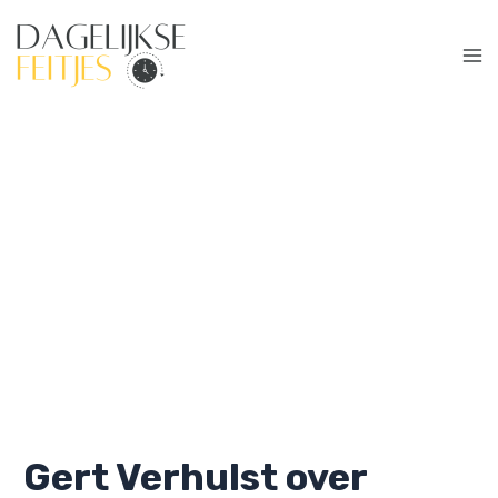
Ga
naar
de
Ma
inhoud
Me
Gert Verhulst over