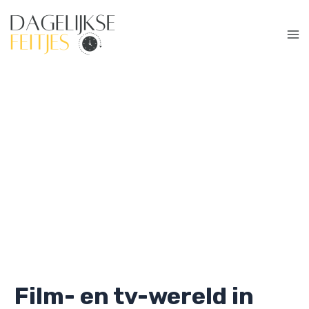
Ga
naar
de
Ma
inhoud
Me
Film- en tv-wereld in