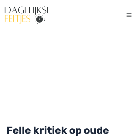
Ga
naar
de
Ma
inhoud
Me
Felle kritiek op oude