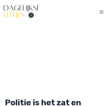
Ga
naar
de
Ma
inhoud
Me
Politie is het zat en