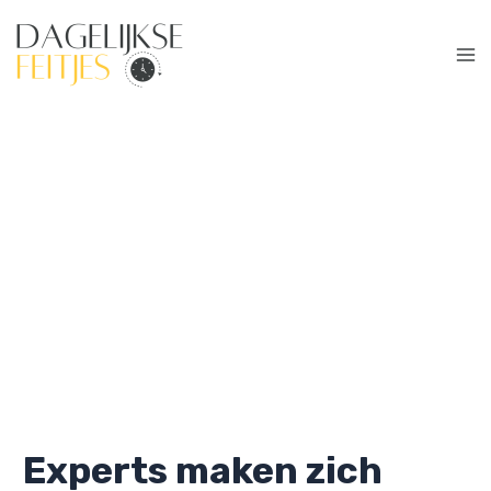
Ga
naar
de
Ma
inhoud
Me
Experts maken zich